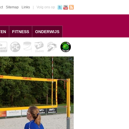
ct
Sitemap
Links
|
Volg ons op
TEN
FITNESS
ONDERWIJS