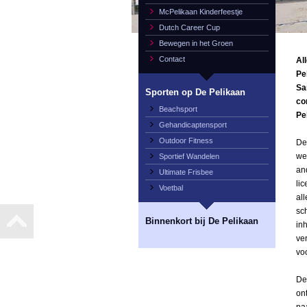
McPelikaan Kinderfeestje
Dutch Career Cup
Bewegen in het Groen
Contact
Al
Pe
Sa
Sporten op De Pelikaan
co
Beachsport
Pe
Gehandicaptensport
Outdoor Fitness
De
we
Sportief Wandelen
an
Ultimate Frisbee
li
Voetbal
al
sc
Binnenkort bij De Pelikaan
in
ve
vo
De
on