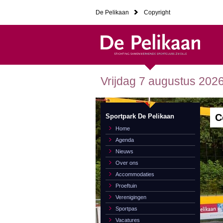
De Pelikaan
Copyright
Vrijdag 7 augustus 202
C
Sportpark De Pelikaan
Home
Agenda
Nieuws
Over ons
Accommodaties
Proeftuin
Verenigingen
Sportpas
Vacatures