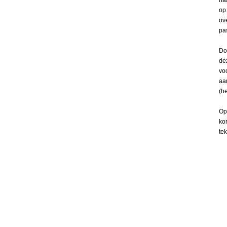
na
op
ov
pas
Do
de
vo
aa
(he
Op
ko
te