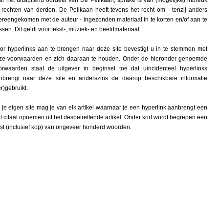
ar het uitsluitend oordeel van De Pelikaan, sprake is van (mogelijke) inbreuk
 rechten van derden. De Pelikaan heeft tevens het recht om - tenzij anders
ereengekomen met de auteur - ingezonden materiaal in te korten en/of aan te
sen. Dit geldt voor tekst-, muziek- en beeldmateriaal.
or hyperlinks aan te brengen naar deze site bevestigt u in te stemmen met
ze voorwaarden en zich daaraan te houden. Onder de hieronder genoemde
orwaarden staat de uitgever in beginsel toe dat uincidenteel hyperlinks
nbrengt naar deze site en anderszins de daarop beschikbare informatie
r)gebruikt.
 je eigen site mag je van elk artikel waarnaar je een hyperlink aanbrengt een
rt citaat opnemen uit het desbetreffende artikel. Onder kort wordt begrepen een
kst (inclusief kop) van ongeveer honderd woorden.