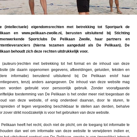
le (intellectuele) eigendomsrechten met betrekking tot Sportpark de
likaan en www.pelikaan-zwolle.nl, berusten uitsluitend bij Stichting
menwerkende Sportclubs De Pelikaan Zwolle, haar partners en
ntentleveranciers (hierna tezamen aangeduid als De Pelikaan). De
likaan behoudt zich deze rechten uitdrukkelijk voor.
 (auteurs-)rechten met betrekking tot het format en de inhoud van deze
bsite (de daarin opgenomen gegevens, afbeeldingen, geluiden, teksten en
dere informatie) berustend uitsluitend bij De Pelikaan en/of haar
centiegevers, tenzij anders aangegeven. De inhoud van deze website mag
leen worden gebruikt voor persoonlijk gebruik. Zonder voorafgaande
hriftelijke toestemming van De Pelikaan is het onder meer niet toegestaan de
houd van deze website, of enig onderdeel daarvan, door te sturen, te
rspreiden of tegen vergoeding beschikbaar te stellen aan derden, behalve
or zover strikt noodzakelijk is voor het gebruiken van deze website.
 Pelikaan heeft het recht, doch niet de plicht, om de toegang tot informatie te
thouden dan wel om informatie van deze website te verwijderen indien er,